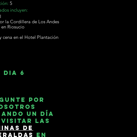
ción:
5
ados incluyen:
l
or la Cordillera de Los Andes
 en Riosucio
y cena en el Hotel Plantación
dia 6
gunte por
osotros
ando un día
 visitar las
inas de
eraldas
en