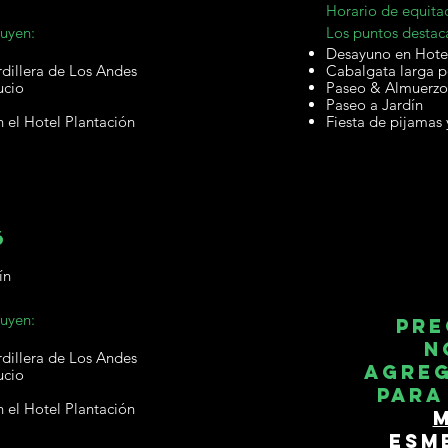
Horario de equita
luyen:
Los puntos destac
Desayuno en Hote
rdillera de Los Andes
Cabalgata larga p
ucio
Paseo & Almuerzo
Paseo a Jardín
n el Hotel Plantación
Fiesta de pijamas 
6
ín
luyen:
Pre
n
rdillera de Los Andes
agreg
ucio
para
n el Hotel Plantación
m
esm