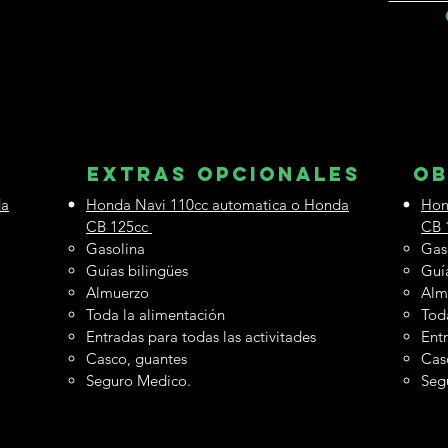
Extras OPCIonales
OB
da
Honda Navi 110cc automatica o Honda
Hon
CB 125cc
CB 
Gasolina
Gas
Guías bilingües
Guí
Almuerzo
Alm
Toda la alimentación
Tod
Entradas para todas las activitades
Entr
Casco, guantes
Cas
Seguro Medico.
Seg