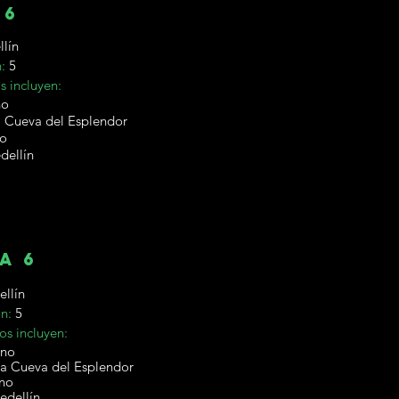
 6
llín
n:
5
s incluyen:
no
 Cueva del Esplendor
no
dellín
a 6
ellín
ón:
5
os incluyen:
ino
a Cueva del Esplendor
ino
edellín