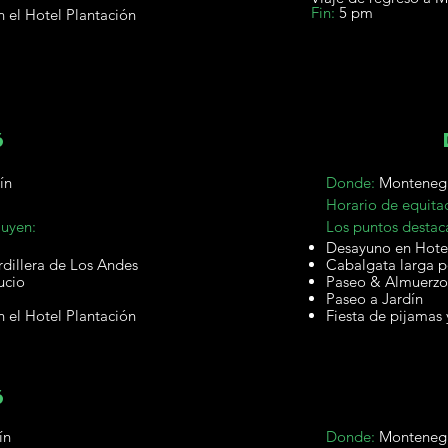
Fin:
5 pm
n el Hotel Plantación
6
ín
Donde:
Montenegr
Horario de equita
luyen:
Los puntos destac
Desayuno en Hote
rdillera de Los Andes
Cabalgata larga p
ucio
Paseo & Almuerzo
Paseo a Jardín
n el Hotel Plantación
Fiesta de pijamas 
6
ín
Donde:
Montenegr