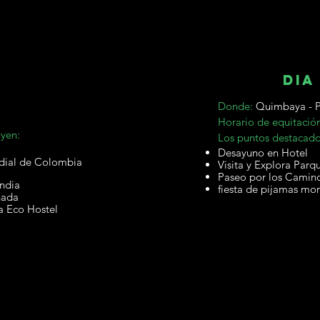
dia
a
Donde:
Quimbaya - P
Horario de equitació
uyen:
Los puntos destacado
Desayuno en Hotel
ndial de Colombia
Visita y Explora Parq
Paseo por los Camino
andia
fiesta de pijamas mo
nada
a Eco Hostel