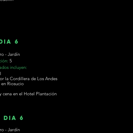
dia 6
o - Jardín
ción:
5
ados incluyen:
l
or la Cordillera de Los Andes
 en Riosucio
y cena en el Hotel Plantación
dia 6
o - Jardín