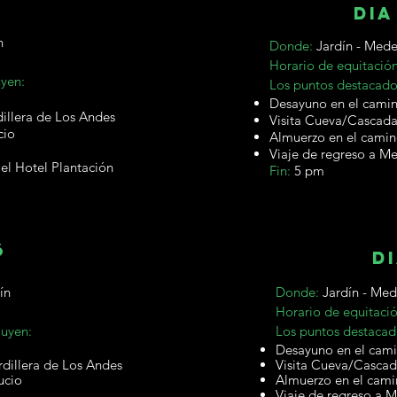

dia
n
Donde:
Jardín - Mede
Horario de equitació
uyen:
Los puntos destacado
Desayuno en el cami
illera de Los Andes
Visita Cueva/Cascada
cio
Almuerzo en el cami
Viaje de regreso a Me
 el Hotel Plantación
Fin:
5 pm
6
di
ín
Donde:
Jardín - Med
Horario de equitaci
luyen:
Los puntos destacad
Desayuno en el cam
rdillera de Los Andes
Visita Cueva/Cascad
ucio
Almuerzo en el cam
Viaje de regreso a M