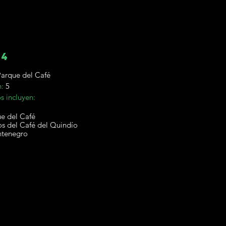
 4
arque del Café
n:
5
s incluyen:
ue del Café
s del Café del Quindío
ntenegro