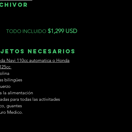
CHIVOR
$1,299 USD
TODO INCLUIDO
JETOS NECESARIOS
da Navi 110cc automatica o Honda
125cc
olina
as bilingües
uerzo
a la alimentación
adas para todas las activitades
co, guantes
uro Medico.