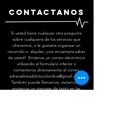
contactanos
Si usted tiene cualquier otra pregunta
sobre cualquiera de los servicios que
ofrecemos, o le gustaría
organizar un
recorrido
o
alquiler
, ¡nos encantaría saber
de usted! Envíenos un correo electrónico
utilizando el formulario inferior o
contáctenos directamente al correo
adrenalineaddictscolombia@gmail.com
.
También puede llamarnos, visitarnos o
enviarnos un mensaje de texto en las
redes sociales.