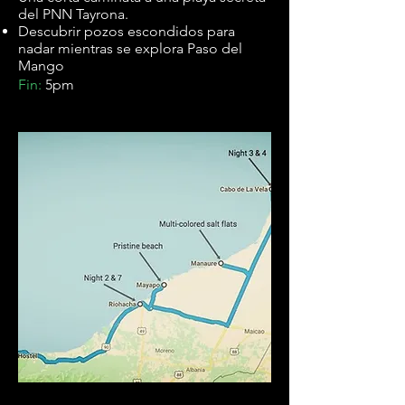
del PNN Tayrona.
Descubrir pozos escondidos para
nadar mientras se explora Paso del
Mango
.
Fin:
5pm