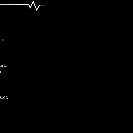
na
arta
n
s.co