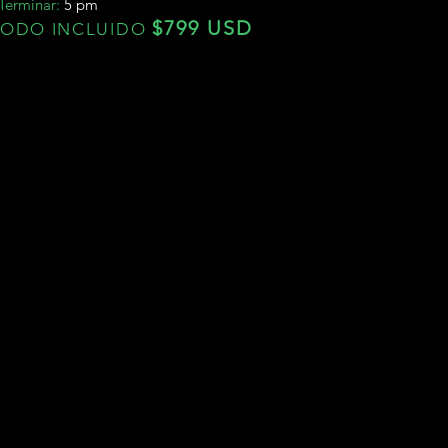
Terminar:
5 pm
$7
9
9 USD
TODO INCLUIDO