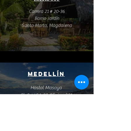
Carrera 21 # 20-36
Barrio Jardín
Santa Marta, Magdalena
+57 311 364 2134
Medellín
Hostal Masaya
Cl. 8 #43A-89 Oficina 201
El Poblado,
Medellín
+57 301 668 6092